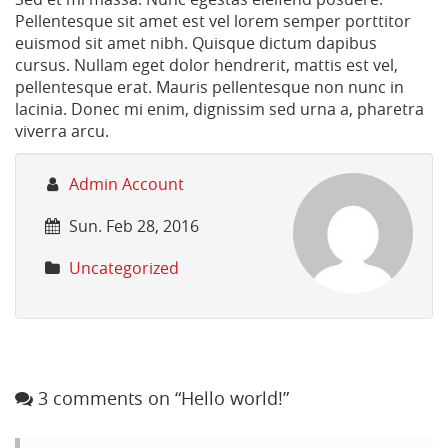
Pellentesque sit amet est vel lorem semper porttitor
euismod sit amet nibh. Quisque dictum dapibus
cursus. Nullam eget dolor hendrerit, mattis est vel,
pellentesque erat. Mauris pellentesque non nunc in
lacinia. Donec mi enim, dignissim sed urna a, pharetra
viverra arcu.
https://www.aiplogistics.com/hello-
AIP
Hello
Admin Account
world-
Logistics
world!
Sun. Feb 28, 2016
2/
Uncategorized
3 comments on “Hello world!”