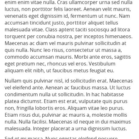
enim enim vitae nulla. Cras ullamcorper urna sed nulla
luctus, non porttitor felis laoreet. Aenean velit mauris,
venenatis eget dignissim id, fermentum ut nunc. Nam
accumsan tincidunt justo, porttitor aliquet tellus
malesuada vitae. Class aptent taciti sociosqu ad litora
torquent per conubia nostra, per inceptos himenaeos.
Maecenas ac diam vel mauris pulvinar sollicitudin at
quis nulla. Nunc leo risus, consectetur ut massa a,
commodo accumsan mauris. Morbi ante eros, sagittis
eget pretium nec, rhoncus vel eros. Vestibulum
aliquam elit nibh, ut faucibus metus feugiat eu.
Nullam quis pulvinar nisl, id sollicitudin erat. Maecenas
vel eleifend ante. Aenean ac faucibus massa. Ut luctus
condimentum nulla ut sollicitudin. In hac habitasse
platea dictumst. Etiam est erat, vulputate quis purus
non, fringilla lobortis eros. Aliquam vitae leo purus.
Etiam risus dui, pulvinar ac mauris a, molestie mollis
nulla. Nulla facilisi. Maecenas id neque in dui maximus
malesuada. Integer placerat a urna dignissim luctus.
Sed et mi massa. Nunc egestas eleifend posuere.