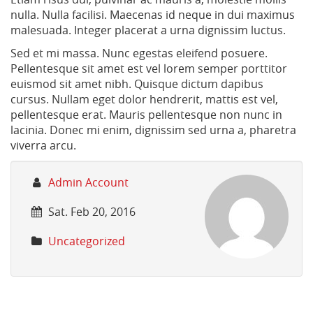
nulla. Nulla facilisi. Maecenas id neque in dui maximus
malesuada. Integer placerat a urna dignissim luctus.
Sed et mi massa. Nunc egestas eleifend posuere.
Pellentesque sit amet est vel lorem semper porttitor
euismod sit amet nibh. Quisque dictum dapibus
cursus. Nullam eget dolor hendrerit, mattis est vel,
pellentesque erat. Mauris pellentesque non nunc in
lacinia. Donec mi enim, dignissim sed urna a, pharetra
viverra arcu.
https://www.aiplogistics.com/hello-
AIP
Hello
Admin Account
world/
Logistics
world!
Sat. Feb 20, 2016
Uncategorized