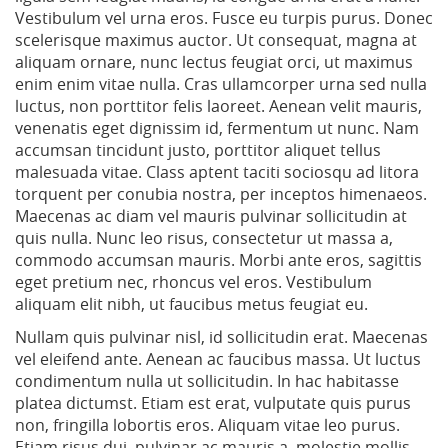
Vestibulum vel urna eros. Fusce eu turpis purus. Donec
scelerisque maximus auctor. Ut consequat, magna at
aliquam ornare, nunc lectus feugiat orci, ut maximus
enim enim vitae nulla. Cras ullamcorper urna sed nulla
luctus, non porttitor felis laoreet. Aenean velit mauris,
venenatis eget dignissim id, fermentum ut nunc. Nam
accumsan tincidunt justo, porttitor aliquet tellus
malesuada vitae. Class aptent taciti sociosqu ad litora
torquent per conubia nostra, per inceptos himenaeos.
Maecenas ac diam vel mauris pulvinar sollicitudin at
quis nulla. Nunc leo risus, consectetur ut massa a,
commodo accumsan mauris. Morbi ante eros, sagittis
eget pretium nec, rhoncus vel eros. Vestibulum
aliquam elit nibh, ut faucibus metus feugiat eu.
Nullam quis pulvinar nisl, id sollicitudin erat. Maecenas
vel eleifend ante. Aenean ac faucibus massa. Ut luctus
condimentum nulla ut sollicitudin. In hac habitasse
platea dictumst. Etiam est erat, vulputate quis purus
non, fringilla lobortis eros. Aliquam vitae leo purus.
Etiam risus dui, pulvinar ac mauris a, molestie mollis